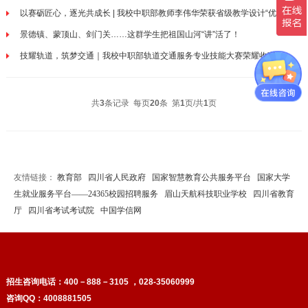
以赛砺匠心，逐光共成长 | 我校中职部教师李伟华荣获省级教学设计“优秀案
例”
景德镇、蒙顶山、剑门关……这群学生把祖国山河“讲”活了！
技耀轨道，筑梦交通｜我校中职部轨道交通服务专业技能大赛荣耀收官！
共
3
条记录 每页
20
条 第
1
页/共
1
页
友情链接：
教育部
四川省人民政府
国家智慧教育公共服务平台
国家大学
生就业服务平台——24365校园招聘服务
眉山天航科技职业学校
四川省教育
厅
四川省考试考试院
中国学信网
招生咨询电话：
400－888－3105 ，028-35060999
咨询QQ：4008881505