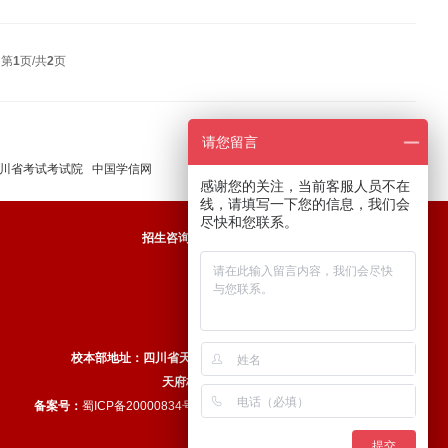
 第
1
页/共
2
页
请您留言
川省考试考试院
中国学信网
感谢您的关注，当前客服人员不在
线，请填写一下您的信息，我们会
尽快和您联系。
招生咨询电话：
400－888－3105 ，028-35060999
咨询QQ：4008881505
就业咨询电话：028-35060526
咨询QQ：825238465
投诉举报电话：028－35060557
校本部地址：四川省天府新区剑南大道南延线航空大道中段168号
天府校区
地址：四川省眉山市天府仁寿大道66号
备案号：
蜀ICP备20000834号
版权：
四川天府新区航空旅游职业学院
提交