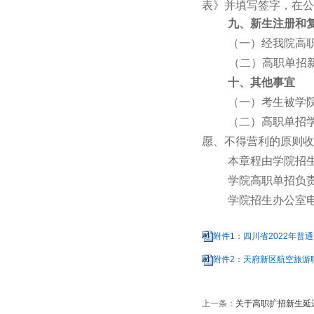
表》并填写签字，在公
九、新生注册和
（一）经我院高
（二）高职单招
十、其他事宜
（一）考生被学
（二）高职单招
愿、不得营利的原则收
本章程由学院招
学院高职单招负
学院招生办公室电话: 
附件1：四川省2022年普
附件2：天府新区航空旅游职
上一条：
关于高职扩招新生延