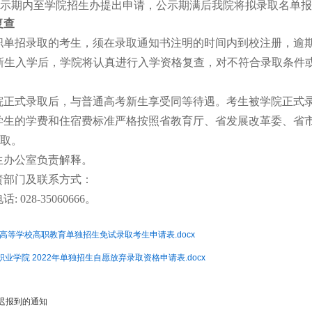
示期内至学院招生办提出申请，公示期满后我院将拟录取名单报
复查
职单招录取的考生，须在录取通知书注明的时间内到校注册，逾
新生入学后，学院将认真进行入学资格复查，对不符合录取条件
院正式录取后，与普通高考新生享受同等待遇。考生被学院正式
学生的学费和住宿费标准严格按照省教育厅、省发展改革委、省
取。
生办公室负责解释。
责部门及联系方式：
028-35060666。
通高等学校高职教育单独招生免试录取考生申请表.docx
业学院 2022年单独招生自愿放弃录取资格申请表.docx
迟报到的通知