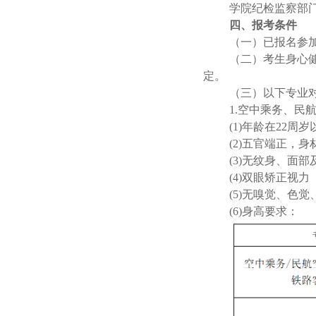
学院纪检监察部门
四、报考条件
（一）已报名参加
（二）考生身心
定。
（三）以下专业
1.空中乘务、
(1)年龄在22周岁
(2)五官端正，
(3)无纹身、面
(4)双眼矫正视力
(5)无嗅觉、色
(6)身高要求：