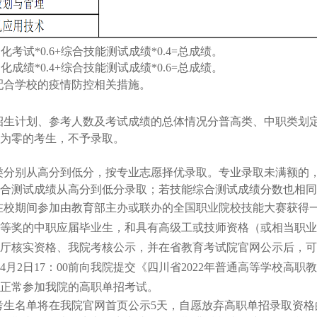
化考试*0.6+综合技能测试成绩*0.4=总成绩。
化成绩*0.4+综合技能测试成绩*0.6=总成绩。
配合学校的疫情防控相关措施。
招生计划、参考人数及考试成绩的总体情况分普高类、中职类划定
为零的考生，不予录取。
类分别从高分到低分，按专业志愿择优录取。专业录取未满额的
合测试成绩从高分到低分录取；若技能综合测试成绩分数也相同
在校期间参加由教育部主办或联办的全国职业院校技能大赛获得
等奖的中职应届毕业生，和具有高级工或技师资格（或相当职业
厅核实资格、我院考核公示，并在省教育考试院官网公示后，可
年4月2日17：00前向我院提交《四川省2022年普通高等学校
正常参加我院的高职单招考试。
考生名单将在我院官网首页公示5天，自愿放弃高职单招录取资