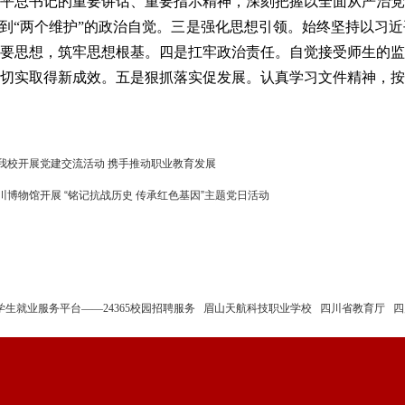
平总书记的重要讲话、重要指示精神，深刻把握以全面从严治党
做到“两个维护”的政治自觉。三是强化思想引领。始终坚持以习
要思想，筑牢思想根基。四是扛牢政治责任。自觉接受师生的监
切实取得新成效。五是狠抓落实促发展。认真学习文件精神，按
我校开展党建交流活动 携手推动职业教育发展
博物馆开展 “铭记抗战历史 传承红色基因”主题党日活动
学生就业服务平台——24365校园招聘服务
眉山天航科技职业学校
四川省教育厅
四