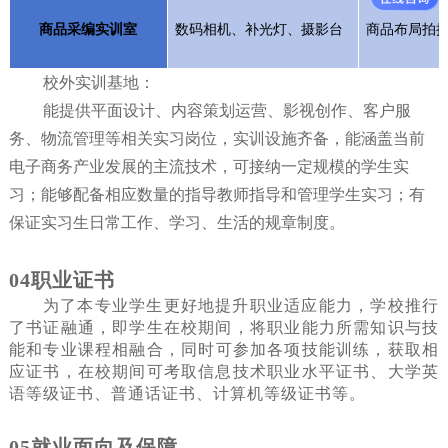
商品采编实训室
数码相机、补光灯、摄影台
商品布局拍
校外实训基地：
能提供平面设计、内容策划运营、影视创作、客户服
务、物流管理等相关实习岗位，实训设施齐备，能涵盖当前
电子商务产业发展的主流技术，可接纳一定规模的学生实
习；能够配备相应数量的指导教师指导和管理
学生实习
；有
保证实习生日常工作、学习、生活的规章制度
。
04
职业证书
为了本专业学生更好地提升职业适应能力，学校推行
了书证融通，即学生在校期间，将职业能力所需知识与技
能
和
专业课程相融合，同时
可
参加各项技能训练，获取相
应证书，在校期间可考取信息技术职业水平证书、大学英
语等级证书、普通话证书、计算机等级证书等。
05
就业面向及保障