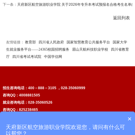
下一条：
天府新区航空旅游职业学院 关于2026年专升本考试预报名合格考生名单
返回列表
友情链接：
教育部
四川省人民政府
国家智慧教育公共服务平台
国家大学
生就业服务平台——24365校园招聘服务
眉山天航科技职业学校
四川省教育
厅
四川省考试考试院
中国学信网
招生咨询电话：
400－888－3105 ，028-35060999
咨询QQ：4008881505
就业咨询电话：028-35060526
咨询QQ：825238465
×
投诉举报电话：028－35060557
校本部地址：四川省天府新区剑南大道南延线航空大道中段168号
天府新区航空旅游职业学院欢迎您，请问有什么可
天府校区
地址：四川省眉山市天府仁寿大道66号
以帮您？