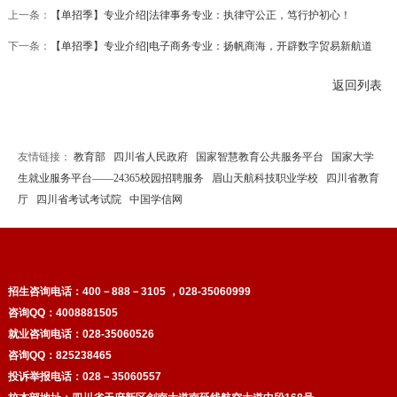
上一条：
【单招季】专业介绍|法律事务专业：执律守公正，笃行护初心！
下一条：
【单招季】专业介绍|电子商务专业：扬帆商海，开辟数字贸易新航道
返回列表
友情链接：
教育部
四川省人民政府
国家智慧教育公共服务平台
国家大学
生就业服务平台——24365校园招聘服务
眉山天航科技职业学校
四川省教育
厅
四川省考试考试院
中国学信网
招生咨询电话：
400－888－3105 ，028-35060999
咨询QQ：4008881505
就业咨询电话：028-35060526
咨询QQ：825238465
投诉举报电话：028－35060557