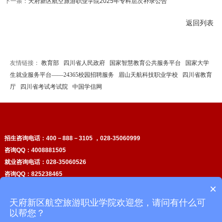
下一条：
天府新区航空旅游职业学院2025年专科层次补录公告
返回列表
友情链接：
教育部
四川省人民政府
国家智慧教育公共服务平台
国家大学
生就业服务平台——24365校园招聘服务
眉山天航科技职业学校
四川省教育
厅
四川省考试考试院
中国学信网
招生咨询电话：
400－888－3105 ，028-35060999
咨询QQ：4008881505
就业咨询电话：028-35060526
咨询QQ：825238465
×
投诉举报电话：028－35060557
校本部地址：四川省天府新区剑南大道南延线航空大道中段168号
天府新区航空旅游职业学院欢迎您，请问有什么可
天府校区
地址：四川省眉山市天府仁寿大道66号
以帮您？
备案号：
蜀ICP备20000834号
版权：
四川天府新区航空旅游职业学院